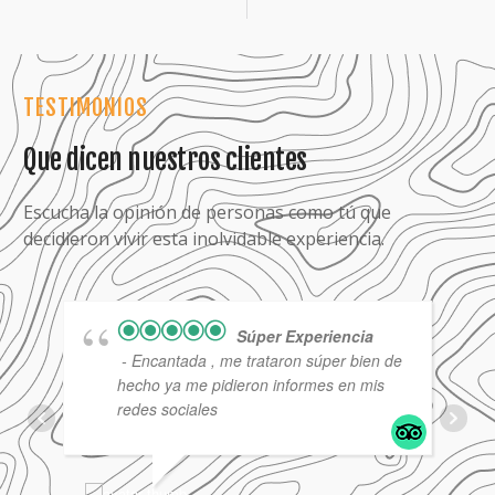
TESTIMONIOS
Que dicen nuestros clientes
Escucha la opinión de personas como tú que
decidieron vivir esta inolvidable experiencia.
Súper Experiencia
- Encantada , me trataron súper bien de
hecho ya me pidieron informes en mis
redes sociales