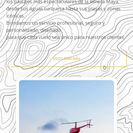
los paisajes más espectaculares de la Riviera Maya,
desde sus aguas turquesa hasta sus playas y zonas
icónicas.
Brindamos un servicio profesional, seguro y
personalizado, diseñado
para que cada vuelo sea único para nuestros clientes
DESCUBRIR MÁS