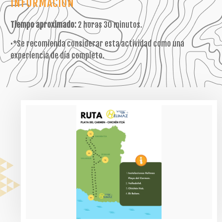
INFORMACIÓN
Tiempo aproximado:
2 horas 30 minutos.
•*Se recomienda considerar esta actividad como una
experiencia de día completo.