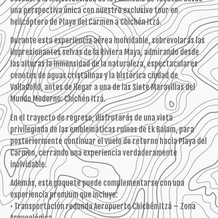
una perspectiva única con nuestro exclusivo tour en
helicóptero de Playa del Carmen a Chichén Itzá.
Durante esta experiencia aérea inolvidable, sobrevolarás las
impresionantes selvas de la Riviera Maya, admirando desde
las alturas la inmensidad de la naturaleza, espectaculares
cenotes de aguas cristalinas y la histórica ciudad de
Valladolid, antes de llegar a una de las Siete Maravillas del
Mundo Moderno: Chichén Itzá.
En el trayecto de regreso, disfrutarás de una vista
privilegiada de las emblemáticas ruinas de Ek Balam, para
posteriormente continuar el vuelo de retorno hacia Playa del
Carmen, cerrando una experiencia verdaderamente
inolvidable.
Además, este paquete puede complementarse con una
experiencia premium que incluye:
• Transportación redonda Aeropuerto Chichén Itzá – Zona