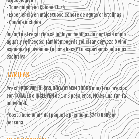
Arqueológica
• Tour guiado en Chichén Itzá
• Experiencia en majestuoso cenote de aguas cristalinas
• Comida incluida
Durante el recorrido se incluyen bebidas de cortesía como
aguas y refrescos. También podrás solicitar cerveza o vino
espumoso previamente para hacer tu experiencia aún más
exclusiva.
TARIFAS
Precio
POR VUELO:
$65,000.00
MXN
TODOS
nuestros precios
son
TOTALES
e
INCLUYEN
de 1 a 3 pasajeros,
NO
es una tarifa
individual.
*Costo adicional* del paquete premium: $240 USD por
persona.