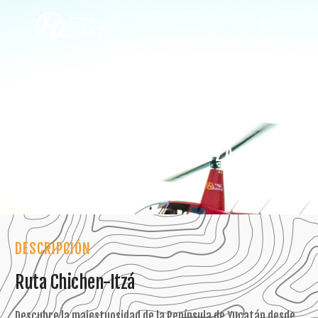
RUTA CHICHEN-ITZÁ
DESCRIPCIÓN
Ruta Chichen-Itzá
Descubre la majestuosidad de la Península de Yucatán desde