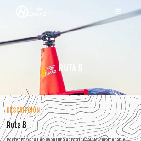
RUTA B
DESCRIPCIÓN
Ruta B
Perfecta para una aventura aérea increíble y memorable.