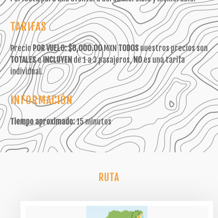
TARIFAS
Precio
POR VUELO:
$8,000.00
MXN
TODOS
nuestros precios son
TOTALES
e
INCLUYEN
de 1 a 3 pasajeros,
NO
es una tarifa
individual.
INFORMACIÓN
Tiempo aproximado:
15 minutos
RUTA